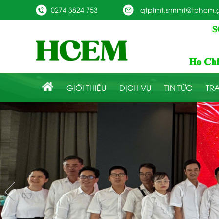
0274 3824 753
qtptmt.snnmt@tphcm.g
GIỚI THIỆU
DỊCH VỤ
TIN TỨC
TRA