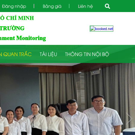
Đăng nhập
Bảng giá
Liên hệ
N QUAN TRẮC
TÀI LIỆU
THÔNG TIN NỘI BỘ