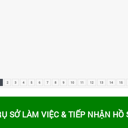
1
2
3
4
5
6
7
8
9
10
11
12
13
14
15
RỤ SỞ LÀM VIỆC & TIẾP NHẬN HỒ 