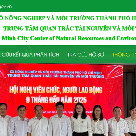
ov.vn
 CỨU KẾT QUẢ PHÂN TÍCH
TRA CỨU HỒ SƠ
THÔNG TI