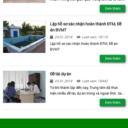
và thực hiện lập hồ sơ xin cấp phép xả thải vào
Xem thêm
nguồn tiếp nhận cho hệ thống xử lý nước thải
sinh hoạt
Lập hồ sơ xác nhận hoàn thành ĐTM, Đề
án BVMT
24.01.2018
Lượt xem: 18115
Lập hồ sơ xác nhận hoàn thành ĐTM, Đề án
BVMT
Xem thêm
Đề tài dự án
23.01.2018
Lượt xem: 18442
Từ khi thành lập đến nay, Trung tâm đã thực
hiện nhiều đề tài, dự án trong và ngoài tỉnh. Sau
đây là danh sách một số đề án, dự án điển hình
Xem thêm
do Trung tâm thực hiện đã được nghiệm thu