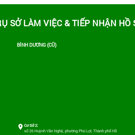
RỤ SỞ LÀM VIỆC & TIẾP NHẬN HỒ 
BÌNH DƯƠNG (CŨ)
Cơ Sở 2:
số 26 Huỳnh Văn Nghệ, phường Phú Lợi, Thành phố Hồ