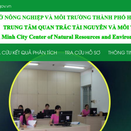
ov.vn
 CỨU KẾT QUẢ PHÂN TÍCH
TRA CỨU HỒ SƠ
THÔNG TI