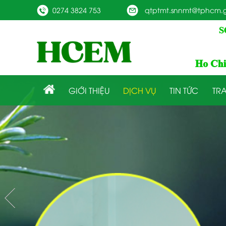
0274 3824 753
qtptmt.snnmt@tphcm.g
GIỚI THIỆU
DỊCH VỤ
TIN TỨC
TRA