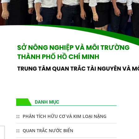
DANH MỤC
Chỉ số chất lượng không khí (AQI) trên địa
PHÂN TÍCH HỮU CƠ VÀ KIM LOẠI NẶNG
bàn Bình Dương (cũ) tháng 10 năm 2025
QUAN TRẮC NƯỚC BIỂN