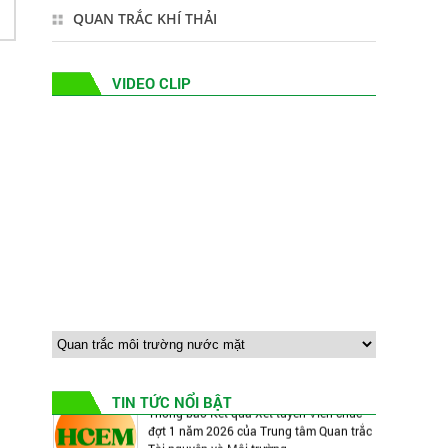
Chỉ số chất lượng nước (WQI) tại các sông
QUAN TRẮC KHÍ THẢI
và rạch trên khu vực Bình Dương (cũ)
tháng 10 năm 2025
VIDEO CLIP
Chỉ số chất lượng Không khí (AQI) trên địa
bàn Bình Dương tháng 09 năm 2025
Chỉ số chất lượng Nước (WQI) tại các
sông và rạch trên Khu vực Bình Dương
(cũ) tháng 9 năm 2025
Giải Cờ tướng và Bida HCEM mở rộng
năm 2026 – Hưởng ứng Ngày Môi trường
thế giới, Tuần lễ Biển và Hải đảo Việt Nam
Thông báo Kết quả Xét tuyển Viên chức
đợt 1 năm 2026 của Trung tâm Quan trắc
Tài nguyên và Môi trường
TIN TỨC NỔI BẬT
Thông báo Về triệu tập thí sinh đủ điều