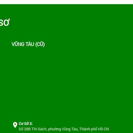
sông và rạch trên Khu vực Bình Dương
(cũ) tháng 9 năm 2025
SƠ
Giải Cờ tướng và Bida HCEM mở rộng
năm 2026 – Hưởng ứng Ngày Môi trường
thế giới, Tuần lễ Biển và Hải đảo Việt Nam
VŨNG TÀU (CŨ)
Thông báo Kết quả Xét tuyển Viên chức
đợt 1 năm 2026 của Trung tâm Quan trắc
Tài nguyên và Môi trường
Thông báo Về triệu tập thí sinh đủ điều
kiện tham dự Vòng 2 (phỏng vấn) kỳ
tuyển dụng viên chức năm 2026 của
Trung tâm Quan trắc Tài nguyên và Môi
trường
Thông báo tuyển dụng viên chức năm
2026
Cơ Sở 3:
Số 28B Thi Sách, phường Vũng Tàu, Thành phố Hồ Chí