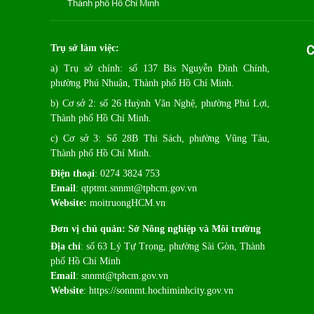
Thành phố Hồ Chí Minh
C
Trụ sở làm việc:
a) Trụ sở chính: số 137 Bis Nguyễn Đình Chính,
phường Phú Nhuận, Thành phố Hồ Chí Minh.
b) Cơ sở 2: số 26 Huỳnh Văn Nghệ, phường Phú Lợi,
Thành phố Hồ Chí Minh.
c) Cơ sở 3: Số 28B Thi Sách, phường Vũng Tàu,
Thành phố Hồ Chí Minh.
Điện thoại
: 0274 3824 753
Email
:
qtptmt.snnmt@tphcm.gov.vn
Website:
moitruongHCM.vn
Đơn vị chủ quản: Sở Nông nghiệp và Môi trường
Địa chỉ
: số 63 Lý Tự Trọng, phường Sài Gòn, Thành
phố Hồ Chí Minh
Email
: snnmt@tphcm.gov.vn
Website
: https://sonnmt.hochiminhcity.gov.vn