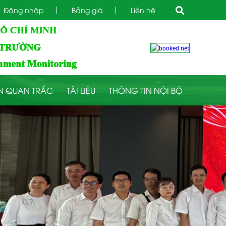
Đăng nhập
Bảng giá
Liên hệ
N QUAN TRẮC
TÀI LIỆU
THÔNG TIN NỘI BỘ