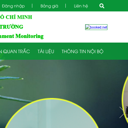
Đăng nhập
Bảng giá
Liên hệ
N QUAN TRẮC
TÀI LIỆU
THÔNG TIN NỘI BỘ