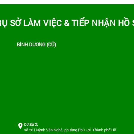
RỤ SỞ LÀM VIỆC & TIẾP NHẬN HỒ 
BÌNH DƯƠNG (CŨ)
Cơ Sở 2:
số 26 Huỳnh Văn Nghệ, phường Phú Lợi, Thành phố Hồ