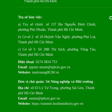
Thành phố Hồ Chí Minh
C
Trụ sở làm việc:
a) Trụ sở chính: số 137 Bis Nguyễn Đình Chính,
phường Phú Nhuận, Thành phố Hồ Chí Minh.
b) Cơ sở 2: số 26 Huỳnh Văn Nghệ, phường Phú Lợi,
Thành phố Hồ Chí Minh.
c) Cơ sở 3: Số 28B Thi Sách, phường Vũng Tàu,
Thành phố Hồ Chí Minh.
Điện thoại
: 0274 3824 753
Email
:
qtptmt.snnmt@tphcm.gov.vn
Website:
moitruongHCM.vn
Đơn vị chủ quản: Sở Nông nghiệp và Môi trường
Địa chỉ
: số 63 Lý Tự Trọng, phường Sài Gòn, Thành
phố Hồ Chí Minh
Email
: snnmt@tphcm.gov.vn
Website
: https://sonnmt.hochiminhcity.gov.vn