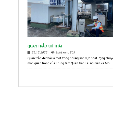
đất, trầm tích, chất thải rắn…
QUAN TRẮC KHÍ THẢI
25.12.2025
Lượt xem: 809
Quan trắc khí thải là một trong những lĩnh vực hoạt động chuy
môn quan trọng của Trung tâm Quan trắc Tài nguyên và Môi
trường Thành phố Hồ Chí Minh, nhằm theo dõi, đánh giá và ki
soát các nguồn phát thải khí vào môi trường không khí.