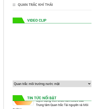
Chỉ số chất lượng Không khí (AQI) trên địa
QUAN TRẮC KHÍ THẢI
bàn Bình Dương tháng 09 năm 2025
VIDEO CLIP
Chỉ số chất lượng Nước (WQI) tại các
sông và rạch trên Khu vực Bình Dương
(cũ) tháng 9 năm 2025
Giải Cờ tướng và Bida HCEM mở rộng
năm 2026 – Hưởng ứng Ngày Môi trường
thế giới, Tuần lễ Biển và Hải đảo Việt Nam
Thông báo Kết quả Xét tuyển Viên chức
đợt 1 năm 2026 của Trung tâm Quan trắc
Tài nguyên và Môi trường
Thông báo Về triệu tập thí sinh đủ điều
kiện tham dự Vòng 2 (phỏng vấn) kỳ
tuyển dụng viên chức năm 2026 của
TIN TỨC NỔI BẬT
Trung tâm Quan trắc Tài nguyên và Môi
trường