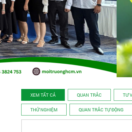
XEM TẤT CẢ
QUAN TRẮC
TƯ 
THỬ NGHIỆM
QUAN TRẮC TỰ ĐỘNG