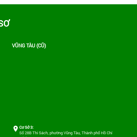
năm 2026 – Hưởng ứng Ngày Môi trường
thế giới, Tuần lễ Biển và Hải đảo Việt Nam
SƠ
Thông báo Kết quả Xét tuyển Viên chức
đợt 1 năm 2026 của Trung tâm Quan trắc
Tài nguyên và Môi trường
VŨNG TÀU (CŨ)
Thông báo Về triệu tập thí sinh đủ điều
kiện tham dự Vòng 2 (phỏng vấn) kỳ
tuyển dụng viên chức năm 2026 của
Trung tâm Quan trắc Tài nguyên và Môi
trường
Thông báo tuyển dụng viên chức năm
2026
Cơ Sở 3:
Số 28B Thi Sách, phường Vũng Tàu, Thành phố Hồ Chí