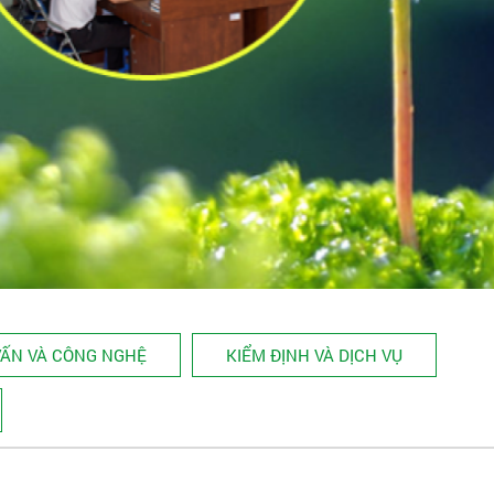
VẤN VÀ CÔNG NGHỆ
KIỂM ĐỊNH VÀ DỊCH VỤ