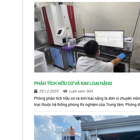
PHÂN TÍCH HỮU CƠ VÀ KIM LOẠI NẶNG
29.12.2025
Lượt xem: 904
Phòng phân tích hữu cơ và kim loại nặng là đơn vị chuyên mô
trực thuộc hệ thống phòng thí nghiệm của Trung tâm. Phòng 
trang bị hệ thống thiết bị hiện đại, đạt chuẩn quốc gia và quốc 
đáp ứng nhu cầu về phân tích các chỉ tiêu chuyên sâu trong lĩ
vực môi trường. Với đội ngũ nhân viên giàu kinh nghiệm, được
tạo chuyên sâu, phòng chuyên thực hiện phân tích các hợp ch
hữu cơ độc hại, kim loại nặng và vi lượng trong không khí, nước