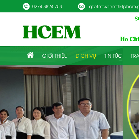
0274 3824 753
qtptmt.snnmt@tphcm.g
GIỚI THIỆU
DỊCH VỤ
TIN TỨC
TRA