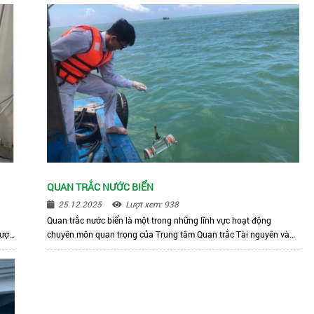
QUAN TRẮC NƯỚC BIỂN
25.12.2025
Lượt xem: 938
n
Quan trắc nước biển là một trong những lĩnh vực hoạt động
được
chuyên môn quan trọng của Trung tâm Quan trắc Tài nguyên và
tế
Môi trường Thành phố Hồ Chí Minh, nhằm theo dõi, đánh giá hiện
nh
trạng và diễn biến chất lượng môi trường nước biển tại khu vực ven
 đào
biển và vùng biển có liên quan đến địa bàn quản lý.
ất
,