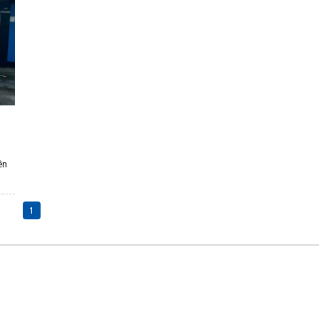
ên
ểm
1